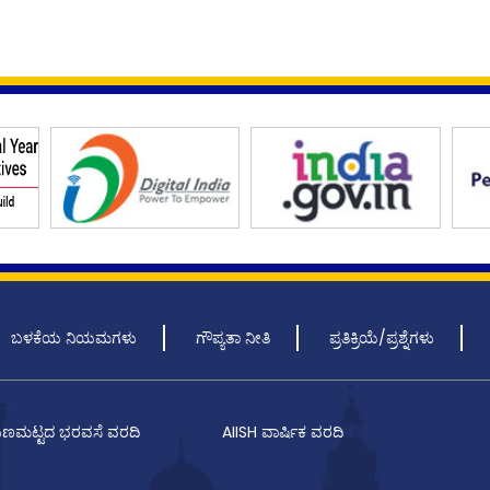
ಬಳಕೆಯ ನಿಯಮಗಳು
ಗೌಪ್ಯತಾ ನೀತಿ
ಪ್ರತಿಕ್ರಿಯೆ/ಪ್ರಶ್ನೆಗಳು
ಗುಣಮಟ್ಟದ ಭರವಸೆ ವರದಿ
AIISH ವಾರ್ಷಿಕ ವರದಿ