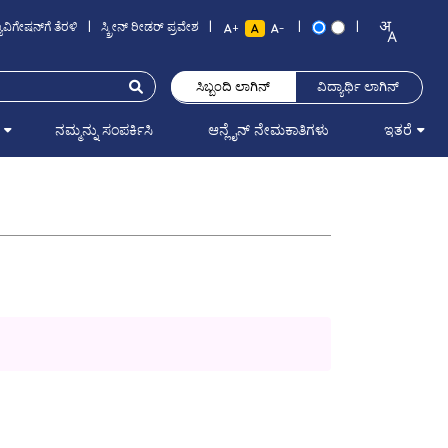
ಯಾವಿಗೇಷನ್‌ಗೆ ತೆರಳಿ
|
ಸ್ಕ್ರೀನ್ ರೀಡರ್ ಪ್ರವೇಶ
|
|
|
+
-
ಸಿಬ್ಬಂದಿ ಲಾಗಿನ್
ವಿದ್ಯಾರ್ಥಿ ಲಾಗಿನ್
ನಮ್ಮನ್ನು ಸಂಪರ್ಕಿಸಿ
ಆನ್ಲೈನ್ ನೇಮಕಾತಿಗಳು
ಇತರೆ