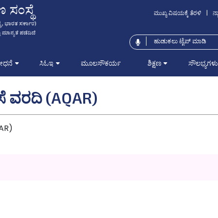
ಮುಖ್ಯ ವಿಷಯಕ್ಕೆ ತೆರಳಿ
|
ನ್
ೋಧನೆ
ಸಿಓಇ
ಮೂಲಸೌಕರ್ಯ
ಶಿಕ್ಷಣ
ಸೌಲಭ್ಯಗಳು
ೆ ವರದಿ (AQAR)
QAR)