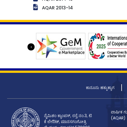
AQAR 2013-14
‹
ಕಾನೂನು ಹಕ್ಕುತ್ಯಾಗ
ವಾರ್ಷಿಕ 
ನೈಮಿಶಂ ಕ್ಯಾಂಪಸ್, ರಸ್ತೆ ನಂ.3, ಟಿ
(AQAR)
ಕೆ ಲೇಔಟ್, ಮಾನಸಗಂಗೋತ್ರಿ