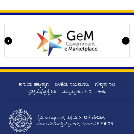
‹
›
ಕಾನೂನು ಹಕ್ಕುತ್ಯಾಗ
ಬಳಕೆಯ ನಿಯಮಗಳು
ಗೌಪ್ಯತಾ ನೀತಿ
ಪ್ರತಿಕ್ರಿಯೆ/ಪ್ರಶ್ನೆಗಳು
ನಮ್ಮನ್ನು ಸಂಪರ್ಕಿಸಿ
Help
ನೈಮಿಶಂ ಕ್ಯಾಂಪಸ್, ರಸ್ತೆ ನಂ.3, ಟಿ ಕೆ ಲೇಔಟ್,
ಮಾನಸಗಂಗೋತ್ರಿ ಮೈಸೂರು, ಕರ್ನಾಟಕ 570006