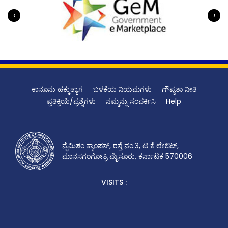
‹
›
ಕಾನೂನು ಹಕ್ಕುತ್ಯಾಗ
ಬಳಕೆಯ ನಿಯಮಗಳು
ಗೌಪ್ಯತಾ ನೀತಿ
ಪ್ರತಿಕ್ರಿಯೆ/ಪ್ರಶ್ನೆಗಳು
ನಮ್ಮನ್ನು ಸಂಪರ್ಕಿಸಿ
Help
ನೈಮಿಶಂ ಕ್ಯಾಂಪಸ್, ರಸ್ತೆ ನಂ.3, ಟಿ ಕೆ ಲೇಔಟ್,
ಮಾನಸಗಂಗೋತ್ರಿ ಮೈಸೂರು, ಕರ್ನಾಟಕ 570006
VISITS :