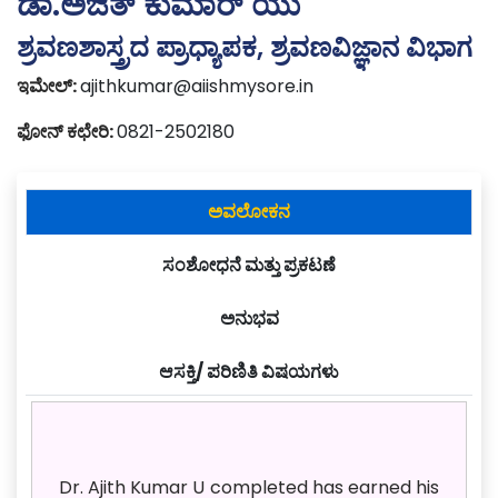
ಡಾ.ಅಜಿತ್ ಕುಮಾರ್ ಯು
ಶ್ರವಣಶಾಸ್ತ್ರದ ಪ್ರಾಧ್ಯಾಪಕ, ಶ್ರವಣವಿಜ್ಞಾನ ವಿಭಾಗ
ಇಮೇಲ್:
ajithkumar@aiishmysore.in
ಫೋನ್ ಕಛೇರಿ:
0821-2502180
ಅವಲೋಕನ
ಸಂಶೋಧನೆ ಮತ್ತು ಪ್ರಕಟಣೆ
ಅನುಭವ
ಆಸಕ್ತಿ/ ಪರಿಣಿತಿ ವಿಷಯಗಳು
Dr. Ajith Kumar U completed has earned his