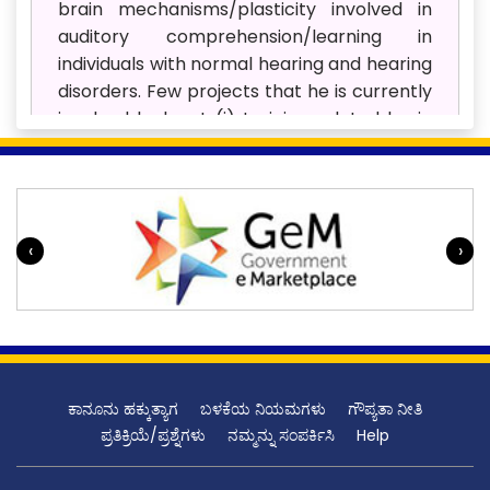
brain mechanisms/plasticity involved in
auditory comprehension/learning in
individuals with normal hearing and hearing
disorders. Few projects that he is currently
involved looks at (i) training related brain
plasticity in learning the non-native
language in adults, (ii) neural mechanisms
of speech perception and localization in
individuals with hearing disorders (iii) role of
‹
›
auditory efferent system in hearing.
ಕಾನೂನು ಹಕ್ಕುತ್ಯಾಗ
ಬಳಕೆಯ ನಿಯಮಗಳು
ಗೌಪ್ಯತಾ ನೀತಿ
ಪ್ರತಿಕ್ರಿಯೆ/ಪ್ರಶ್ನೆಗಳು
ನಮ್ಮನ್ನು ಸಂಪರ್ಕಿಸಿ
Help