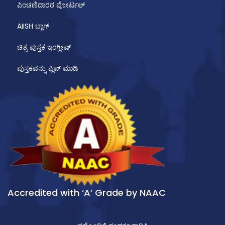
ಪಿಂಚಣಿದಾರರ ಪೋರ್ಟಲ್
AIISH ಬ್ಲಾಗ್
ಚಿತ್ರ ಪುಸ್ತಕ ಇಂಗ್ಲೀಷ್
ಪುಸ್ತಕವನ್ನು ಫ್ಲಿಪ್ ಮಾಡಿ
Accredited with ‘A’ Grade by NAAC