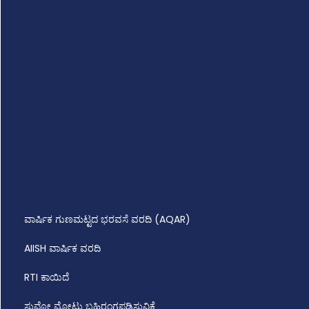
ವಾರ್ಷಿಕ ಗುಣಮಟ್ಟದ ಭರವಸೆ ವರದಿ (AQAR)
AIISH ವಾರ್ಷಿಕ ವರದಿ
RTI ಕಾಯಿದೆ
ಸುವೋ ಮೋಟು ಬಹಿರಂಗಪಡಿಸುವಿಕೆ