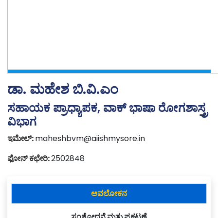
ಡಾ. ಮಹೇಶ ಬಿ.ವಿ.ಎಂ
ಸಹಾಯಕ ಪ್ರಾಧ್ಯಾಪಕ, ವಾಕ್ ಭಾಷಾ ರೋಗಶಾಸ್ತ್ರ
ವಿಭಾಗ
ಇಮೇಲ್:
maheshbvm@aiishmysore.in
ಫೋನ್ ಕಛೇರಿ:
2502848
ಅವಲೋಕನ
ಸಂಶೋಧನೆ ಮತ್ತು ಪ್ರಕಟಣೆ