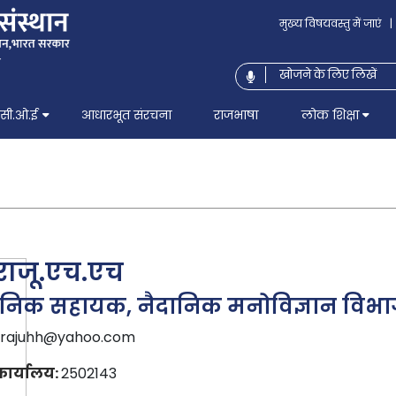
मुख्य विषयवस्तु में जाएं
|
सी.ओ.ई
आधारभूत संरचना
राजभाषा
लोक शिक्षा
ी राजू.एच.एच
ानिक सहायक, नैदानिक मनोविज्ञान विभ
rajuhh@yahoo.com
ार्यालय:
2502143