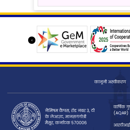
‹
कानूनी अस्वीकरण
वार्षिक गु
नैमिषम कैंपस, रोड नंबर 3, टी
(AQAR)
के लेआउट, मानसगंगोत्री
मैसूर, कर्नाटक 570006
आरटीआई