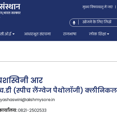
मुख्य विषयवस्तु में जाएं
|
सी.ओ.ई
आधारभूत संरचना
राजभाषा
लोक शिक्षा
यशस्विनी आर
च.डी (स्पीच लैंग्वेज पैथोलॉजी) क्लीनि
yashaswini@aiishmysore.in
ार्यालय:
0821-2502533