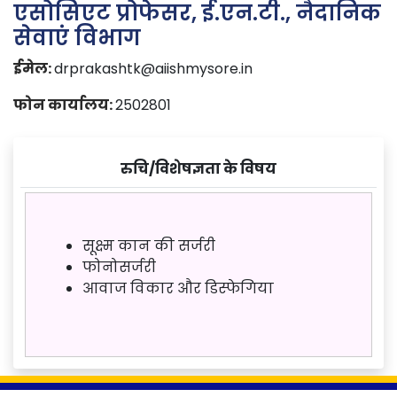
एसोसिएट प्रोफेसर, ई.एन.टी., नैदानिक
सेवाएं विभाग
ईमेल:
drprakashtk@aiishmysore.in
फोन कार्यालय:
2502801
रुचि/विशेषज्ञता के विषय
सूक्ष्म कान की सर्जरी
फोनोसर्जरी
आवाज विकार और डिस्फेगिया