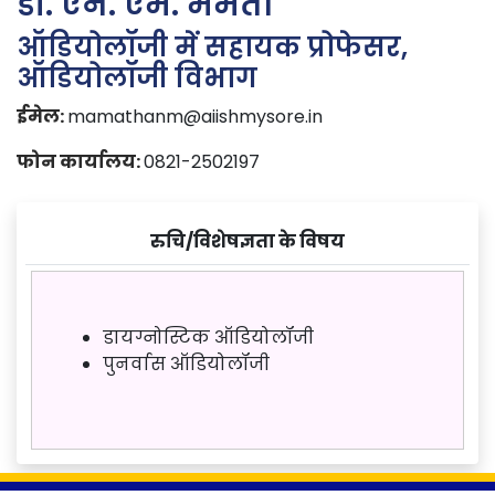
डॉ. एन. एम. ममता
ऑडियोलॉजी में सहायक प्रोफेसर,
ऑडियोलॉजी विभाग
ईमेल:
mamathanm@aiishmysore.in
फोन कार्यालय:
0821-2502197
रुचि/विशेषज्ञता के विषय
डायग्नोस्टिक ऑडियोलॉजी
पुनर्वास ऑडियोलॉजी