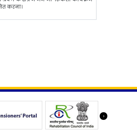
सित करना।
›