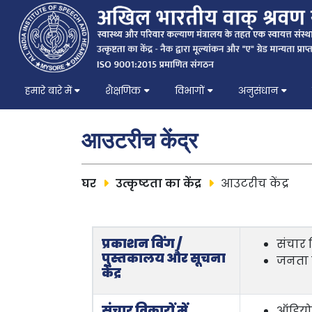
हमारे बारे में
शैक्षणिक
विभागों
अनुसंधान
आउटरीच केंद्र
घर
उत्कृष्टता का केंद्र
आउटरीच केंद्र
प्रकाशन विंग /
संचार 
पुस्तकालय और सूचना
जनता त
केंद्र
संचार विकारों में
ऑडियो 