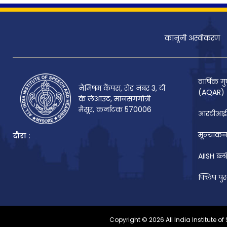
कानूनी अस्वीकरण
वार्षिक गु
नैमिषम कैंपस, रोड नंबर 3, टी
(AQAR)
के लेआउट, मानसगंगोत्री
मैसूर, कर्नाटक 570006
आरटीआई
मूल्यांकन
दौरा :
AIISH ब्ल
फ्लिप पु
Copyright © 2026 All India Institute of