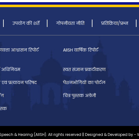
उपयोग की शर्तें
गोपनीयता नीति
प्रतिक्रिया/प्रश्न
णवत्ता आश्वासन रिपोर्ट
AIISH वार्षिक रिपोर्ट
 अधिनियम
स्वत संज्ञान प्रकटीकरण
 एवं प्रत्यायन परिषद
पेंशनभोगियों का पोर्टल
ॉग
चित्र पुस्तक अंग्रेजी
स्तक
 Speech & Hearing (AIISH). All rights reserved || Designed & Developed by -