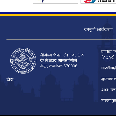
कानूनी अस्वीकरण
वार्षिक गु
नैमिषम कैंपस, रोड नंबर 3, टी
(AQAR)
के लेआउट, मानसगंगोत्री
मैसूर, कर्नाटक 570006
आरटीआई
मूल्यांकन
दौरा :
AIISH ब्ल
फ्लिप पु