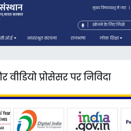
मुख्य विषयवस्तु में जाएं
|
सी.ओ.ई
आधारभूत संरचना
राजभाषा
लोक शिक्षा
 वीडियो प्रोसेसर पर निविदा